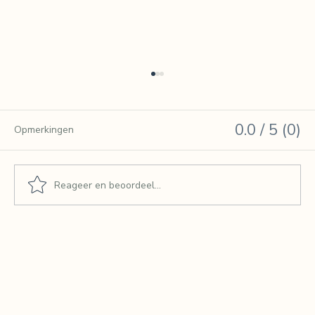
0.0 / 5 (0)
Opmerkingen
Reageer en beoordeel...
Als je terugvalt in een oude versie van
jezelf