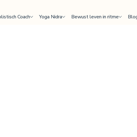
listisch Coach
Yoga Nidra
Bewust leven in ritme
Blo