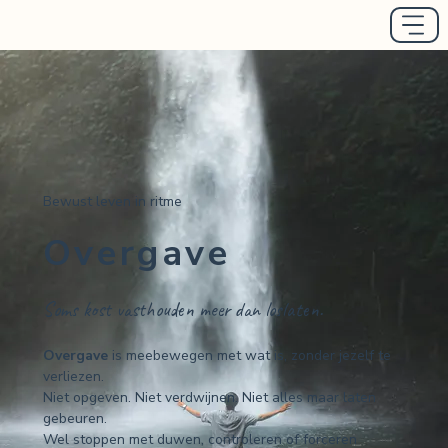
Bewust leven in ritme
Overgave
Soms kost vasthouden meer dan loslaten.
Overgave
is meebewegen met wat is, zonder jezelf te
verliezen.
Niet opgeven. Niet verdwijnen. Niet alles maar laten
gebeuren.
Wel stoppen met duwen, controleren of forceren