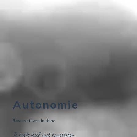
Autonomie
Bewust leven in ritme
Je hoeft jezelf niet te verlaten