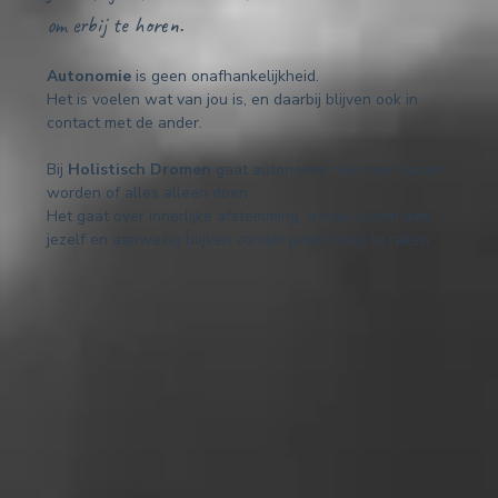
om erbij te horen.
Autonomie
is geen onafhankelijkheid.
Het is voelen wat van jou is, en daarbij blijven ook in
contact met de ander.
Bij
Holistisch Dromen
gaat autonomie niet over harder
worden of alles alleen doen.
Het gaat over innerlijke afstemming, trouw blijven aan
jezelf en aanwezig blijven zonder jezelf kwijt te raken.