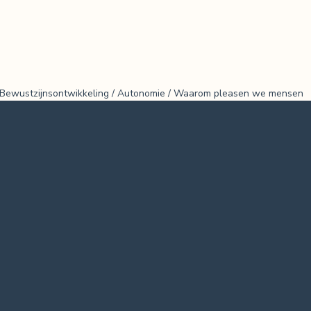
Bewustzijnsontwikkeling
/
Autonomie
/ Waarom pleasen we mensen