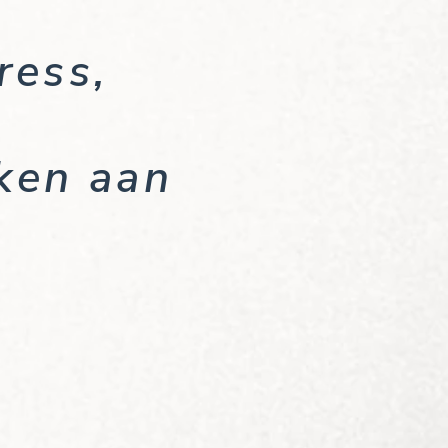
ress,
ken aan