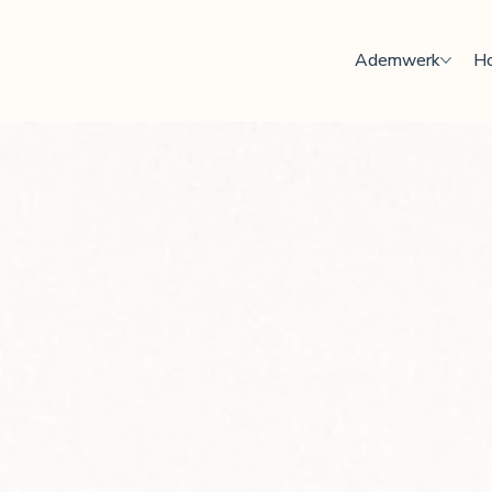
Ademwerk
Ho