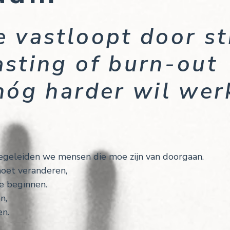
 vastloopt door st
asting of burn-out
 nóg harder wil wer
begeleiden we mensen die moe zijn van doorgaan.
moet veranderen,
e beginnen.
n,
en.