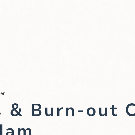
men
s & Burn-out 
dam