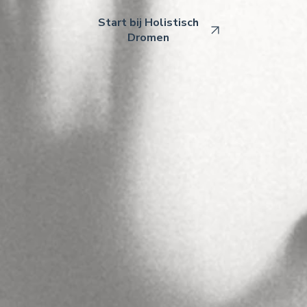
Start bij Holistisch
Dromen