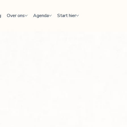
g
Over ons
Agenda
Start hier