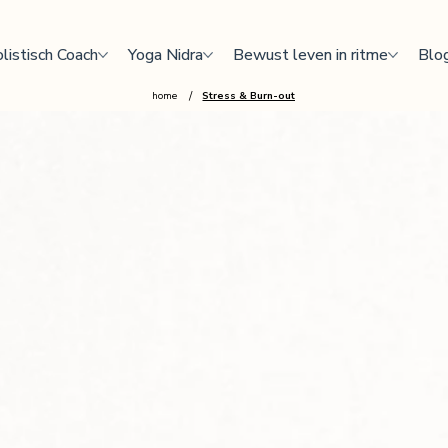
listisch Coach
Yoga Nidra
Bewust leven in ritme
Blo
/
home
Stress & Burn-out