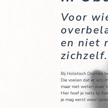
Voor wie
overbel
en niet
zichzelf.
Bij Holistisch Dromen 
Die voelen dat er iets 
maar niet weten waar t
Hier hoef je niets te fixe
je mag eerst weer land