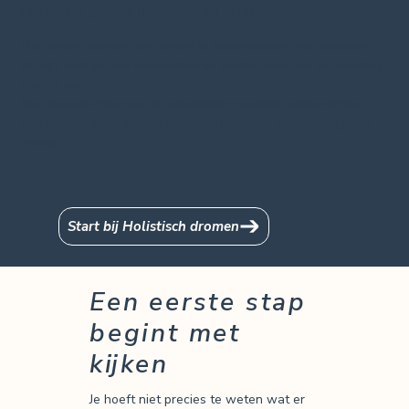
Een eerste gesprek hoeft niets op te lossen.
Het is een moment om samen te onderzoeken wat aandacht
vraagt, wat gezien wil worden en welke vorm van begeleiding
daarbij past.
Van daaruit kijken we of systemisch coachen, ademwerk of
een andere vorm binnen Holistisch Dromen aansluit bij jouw
vraag.
Start bij Holistisch dromen
Een eerste stap
begint met
kijken
Je hoeft niet precies te weten wat er