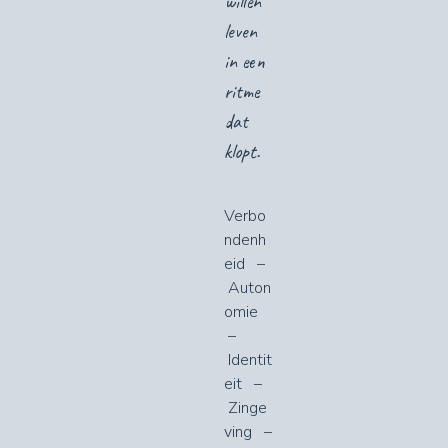
willen
leven
in een
ritme
dat
klopt.
Verbo
ndenh
eid
–
Auton
omie
–
Identit
eit
–
Zinge
ving
–