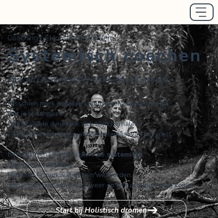
Coaching bij Holistisch Dromen
Systemisch coachen
Voor patronen die groter voelen dan dit moment.
Misschien merk je dat je steeds voor anderen zorgt.
Dat je je aanpast.
Dat dezelfde dynamiek zich blijft herhalen.
Of dat je iets draagt wat niet helemaal van jou voelt.
Bij Holistisch Dromen kijken we
systemisch
.
Niet om te verklaren.
Maar om te zien wat gezien wil worden.
Zodat wat niet van jou is, weer op de juiste plek mag komen.
Start bij Holistisch dromen