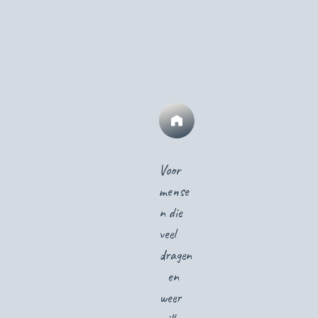
Voor
mense
n die
veel
dragen
en
weer