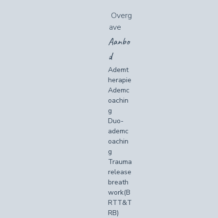
Overg
ave
Aanbo
d
Ademt
herapie
Ademc
oachin
g
Duo-
ademc
oachin
g
Trauma
release
breath
work(B
RTT&T
RB)