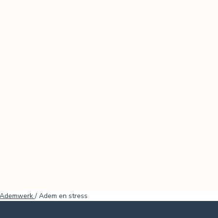
Ademwerk
/ Adem en stress