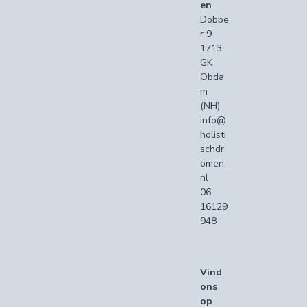
en
Dobbe
r 9
1713
GK
Obda
m
(NH)
info@
holisti
schdr
omen.
nl
06-
16129
948
Vind
ons
op