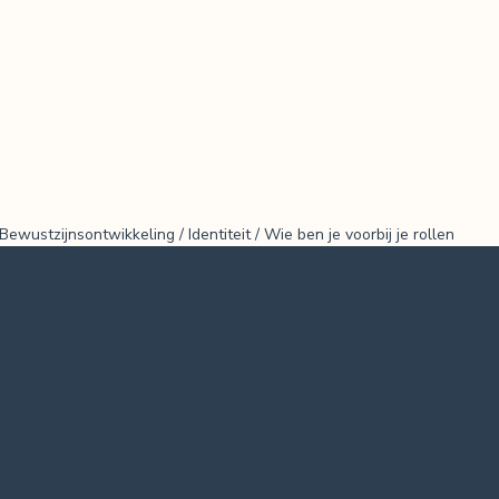
Bewustzijnsontwikkeling
/
Identiteit
/ Wie ben je voorbij je rollen