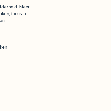
elderheid. Meer
ken, focus te
en.
rken