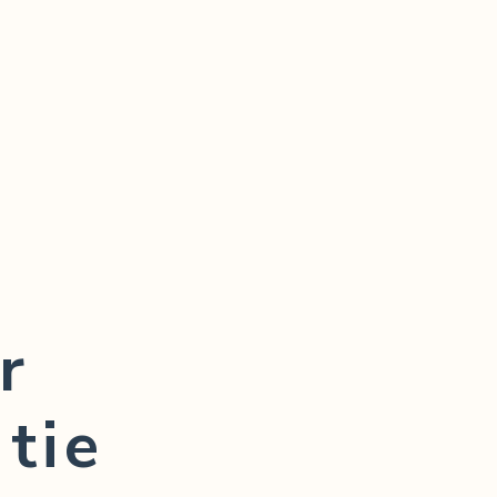
r
tie