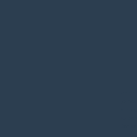
Adem
je nie
richtin
op gang
Dan ka