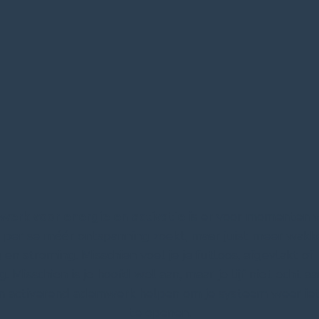
werk
voor energie en activatie
is er voor momenten 
t per se méér ontspanning zoekt, maar juist meer wakk
g en stroming. Misschien voel je je futloos, afgevlakt of 
. Misschien is je hoofd wel aan, maar je lijf niet echt a
n activerend ademwerk helpen om je systeem weer ie
te openen.