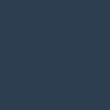
tisch Dromen
betekent activeren nooit dat je jezelf m
 Het betekent dat je leert voelen wat je lichaam aanka
vastzit en hoe je via de adem meer levendigheid kunt t
j dat verschil tussen moe zijn en eigenlijk niet goed in