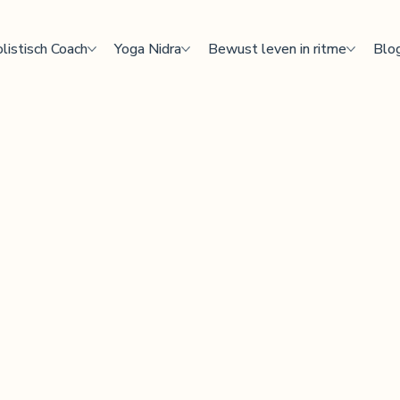
listisch Coach
Yoga Nidra
Bewust leven in ritme
Blo