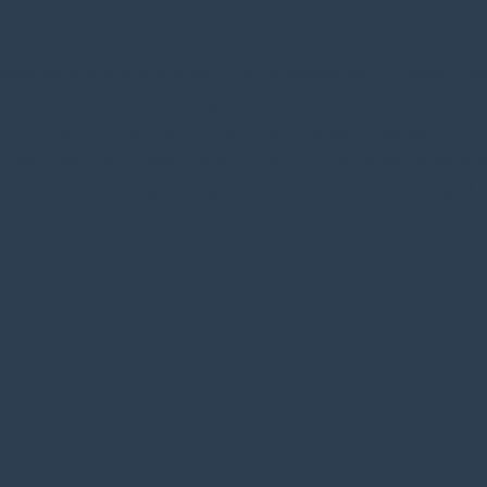
het
ademwerk
bij
Holistisch Dromen
werken we niet va
maar vanuit afstemming. Contra-indicaties zijn daarin g
g, maar een vorm van zorgvuldigheid. Ze helpen om te
eiden wat nu helpend is, wat aangepast mag worden 
 nog even niet passend is. Herken jij dat je soms vooral
n, terwijl je lichaam eigenlijk om iets anders vraagt?