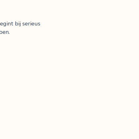
gint bij serieus
ben.