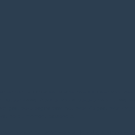
eid en contra-indicaties bij ademwerk klinken voor veel
meteen zwaar. Alsof er vooral gekeken wordt naar wa
ch gaat deze pagina daar niet over. Ze gaat over zorg
wat op dit moment passend is.
nsen denken dat ademwerk altijd veilig is, simpelwe