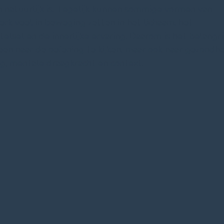
natuurlijk is. Tegelijk kunnen sommige vormen van
k veel in beweging zetten in het lichaam, het
elsel en de innerlijke ervaring. Daarom is het belangr
leen naar de oefening te kijken, maar ook naar gezondhe
g, mentale draagkracht en context.