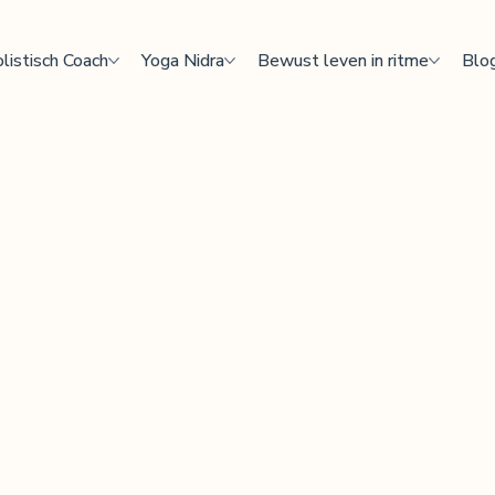
listisch Coach
Yoga Nidra
Bewust leven in ritme
Blo