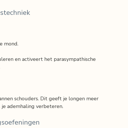
gstechniek
je mond.
uleren en activeert het parasympathische 
.
pannen schouders. Dit geeft je longen meer 
t je ademhaling verbeteren.
gsoefeningen