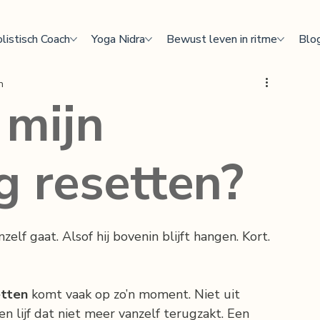
listisch Coach
Yoga Nidra
Bewust leven in ritme
Blo
n
 mijn
 resetten?
elf gaat. Alsof hij bovenin blijft hangen. Kort. 
etten
 komt vaak op zo’n moment. Niet uit 
n lijf dat niet meer vanzelf terugzakt. Een 