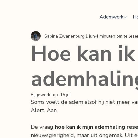
Ademwerk
Ho
Sabina Zwanenburg
1 jun
4 minuten om te leze
Hoe kan ik
ademhaling
Bijgewerkt op:
15 jul
Soms voelt de adem alsof hij niet meer vanz
Alert. Aan.
De vraag 
hoe kan ik mijn ademhaling res
nieuwsgierigheid, maar uit ongemak. Uit ee